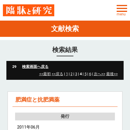
menu
文献検索
ユーザーID
パスワード
検索結果
パスワードを忘れた方
29
検索画面へ戻る
<<最初
<<戻る
|
1
|
2
|
3
|
4
|
5
|
6
|
次へ>>
最後>>
TOP
お知らせ
肥満症と抗肥満薬
サービス概要
文献検索
発行
転載許諾
2011年06月