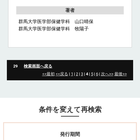
著者
群馬大学医学部保健学科 山口晴保
群馬大学医学部保健学科 牧陽子
29
検索画面へ戻る
<<最初
<<戻る
|
1
|
2
|
3
|
4
|
5
|
6
|
次へ>>
最後>>
条件を変えて再検索
発行期間