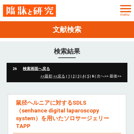
menu
文献検索
ユーザーID
パスワード
検索結果
パスワードを忘れた方
26
検索画面へ戻る
<<最初
<<戻る
|
1
|
2
|
3
|
4
|
5
|
6
| 次へ>> 最後>>
TOP
お知らせ
鼠径ヘルニアに対するSDLS
サービス概要
（senhance digital laparoscopy
文献検索
system）を用いたソロサージェリー
TAPP
転載許諾