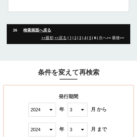
26
検索画面へ戻る
<<最初
<<戻る
|
1
|
2
|
3
|
4
|
5
|
6
| 次へ>> 最後>>
条件を変えて再検索
発行期間
年
月 から
年
月 まで